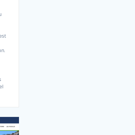
u
est
on.
s
el