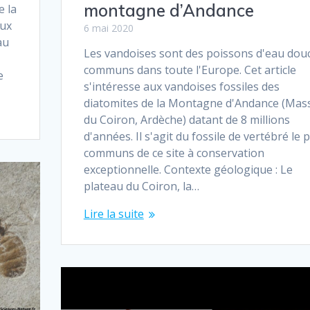
montagne d’Andance
e la
aux
6 mai 2020
au
Les vandoises sont des poissons d'eau dou
e
communs dans toute l'Europe. Cet article
e
s'intéresse aux vandoises fossiles des
diatomites de la Montagne d'Andance (Mass
du Coiron, Ardèche) datant de 8 millions
d'années. Il s'agit du fossile de vertébré le 
communs de ce site à conservation
exceptionnelle. Contexte géologique : Le
plateau du Coiron, la…
Lire la suite