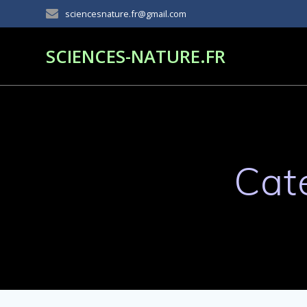
Passer
sciencesnature.fr@gmail.com
au
contenu
SCIENCES-NATURE.FR
Cat