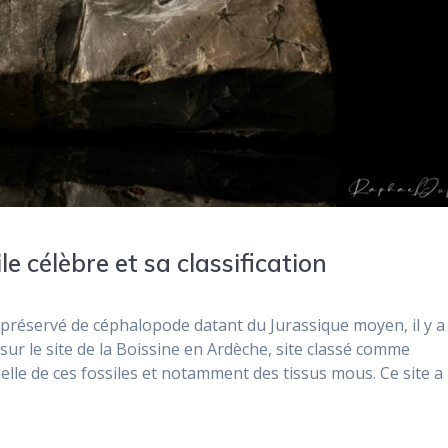
le célèbre et sa classification
n préservé de céphalopode datant du Jurassique moyen, il y a
 sur le site de la Boissine en Ardèche, site classé comme
lle de ces fossiles et notamment des tissus mous. Ce site a