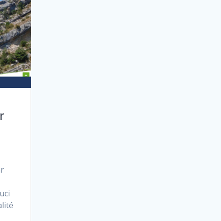
r
ar
uci
lité