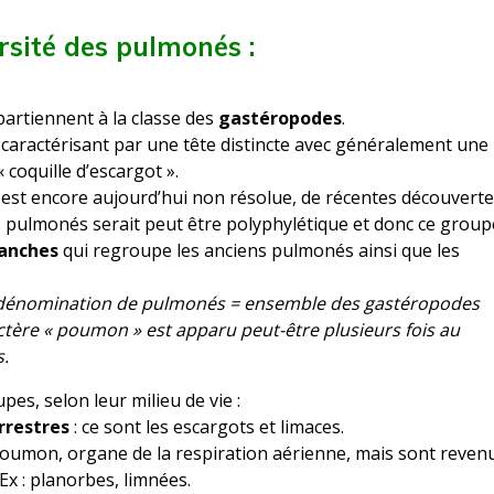
rsité des pulmonés :
artiennent à la classe des
gastéropodes
.
caractérisant par une tête distincte avec généralement une
oquille d’escargot ».
s est encore aujourd’hui non résolue, de récentes découvert
 pulmonés serait peut être polyphylétique et donc ce group
anches
qui regroupe les anciens pulmonés ainsi que les
ne dénomination de pulmonés = ensemble des gastéropodes
tère « poumon » est apparu peut-être plusieurs fois au
s.
es, selon leur milieu de vie :
rrestres
: ce sont les escargots et limaces.
 poumon, organe de la respiration aérienne, mais sont reven
x : planorbes, limnées.