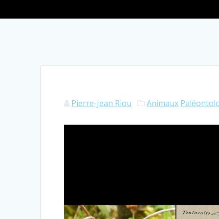
Pierre-Jean Riou
Animaux
Paléontol