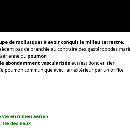
pe de mollusques à avoir conquis le milieu terrestre.
possèdent pas de branchie au contraire des gastéropodes mari
n aérienne ou
poumon
.
ale abondamment vascularisée
et n’est donc en rien
 poumon communique avec l’air extérieur par un orifice
 vie en milieu aérien
ortie des eaux