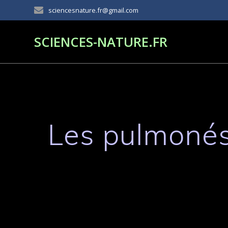
Passer
sciencesnature.fr@gmail.com
au
contenu
SCIENCES-NATURE.FR
Les pulmonés