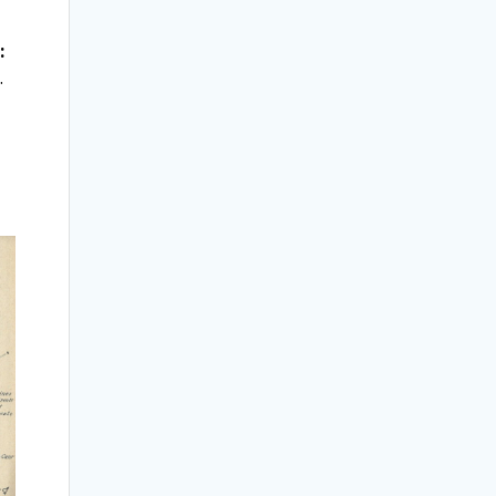
:
.
e