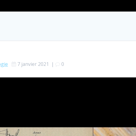
ogie
7 janvier 2021
|
0