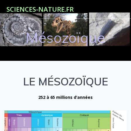
Passer
SCIENCES-NATURE.FR
au
contenu
Mésozoïque
LE MÉSOZOÏQUE
252 à 65 millions d’années