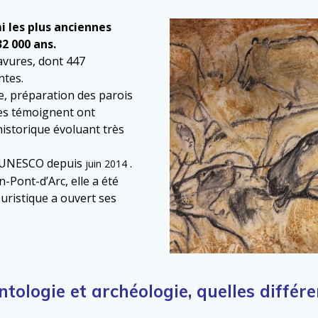
i les plus anciennes
2 000 ans.
ravures, dont 447
ntes.
re, préparation des parois
les témoignent ont
istorique évoluant très
 l’UNESCO depuis
.
juin 2014
n-Pont-d’Arc, elle a été
ouristique a ouvert ses
ntologie et archéologie, quelles différe