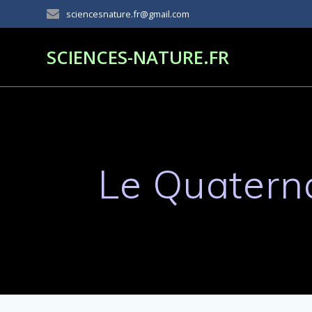
Passer
sciencesnature.fr@gmail.com
au
contenu
SCIENCES-NATURE.FR
Le Quaterna