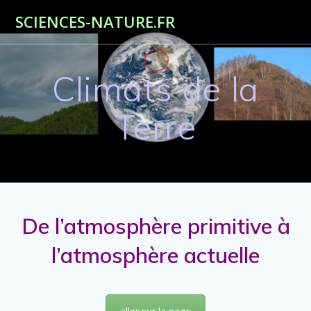
Passer
SCIENCES-NATURE.FR
au
contenu
Climats de la
Terre
De l’atmosphère primitive à
l’atmosphère actuelle