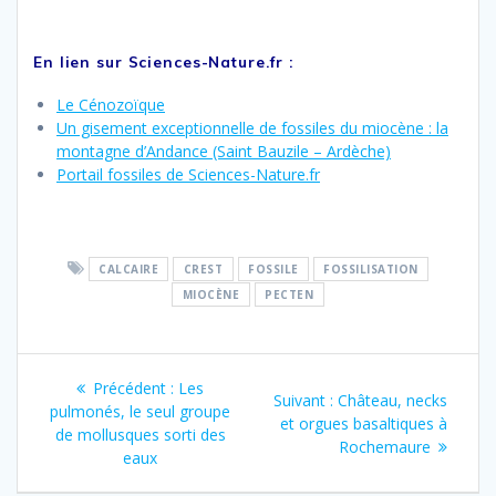
En lien sur Sciences-Nature.fr :
Le Cénozoïque
Un gisement exceptionnelle de fossiles du miocène : la
montagne d’Andance (Saint Bauzile – Ardèche)
Portail fossiles de Sciences-Nature.fr
CALCAIRE
CREST
FOSSILE
FOSSILISATION
MIOCÈNE
PECTEN
Navigation
Article
Précédent :
Les
Article
Suivant :
Château, necks
de
précédent
pulmonés, le seul groupe
suivant
et orgues basaltiques à
:
de mollusques sorti des
:
Rochemaure
l’article
eaux