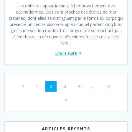
Les ophiures appartiennent à l’embranchement des
Echinodermes. Elles sont proches des étoiles de mer
(astéries) dont elles se distinguent par la forme du corps qui
présente un centre discoïdal aplati duquel partent cinq bras
grêles (de section ronde), très longs et ne se touchant pas
à leur base. La découverte d’ophiures fossiles est assez
rare…
Lire la suite
Navigation
Page
Page
Page
Page
Page
1
2
3
4
…
7
au
sein
des
articles
ARTICLES RÉCENTS