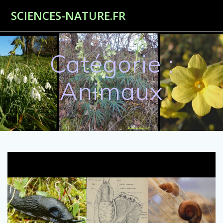
Passer
SCIENCES-NATURE.FR
au
contenu
Catégorie :
Animaux