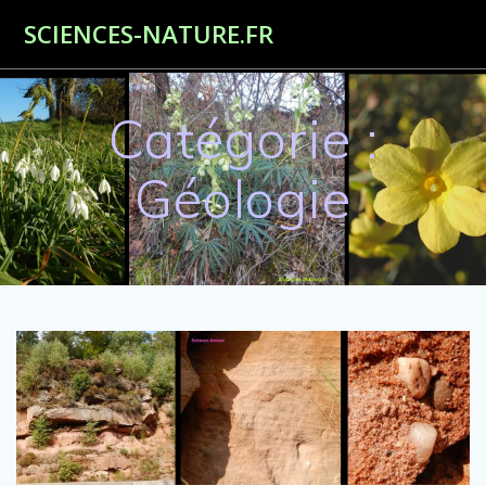
Passer
SCIENCES-NATURE.FR
au
contenu
Catégorie :
Géologie