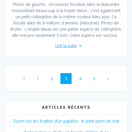
Photo de gauche : Un insecte fossilisé dans la diatomite
ressemblant beaucoup à la hoplie bleue : c'est également
un petit coléoptère de la même couleur bleu azur. Ce
fossile date de 8 millions d'années (Miocène). Photo de
droite : L'Hoplie bleue est une petite espèce de coléoptère,
elle mesure seulement 5 mm. Cette espèce est surtout…
Lire la suite
Navigation
Page
Page
Page
Page
Page
1
2
3
4
5
au
sein
des
ARTICLES RÉCENTS
articles
Zoom sur les écailles d’un papillon : le petit paon de nuit