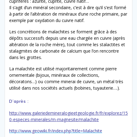
cuprifères : azurite, cuprite, cuivre natif…
Il s’agit d’un minéral secondaire, c’est à dire qu’il s’est formé
à partir de l’altération de minéraux d’une roche primaire, par
exemple par oxydation du cuivre natif.
Les concrétions de malachites se forment grâce à des
dépôts successifs depuis une eau chargée en cuivre (après
altération de la roche mère), tout comme les stalactites et
stalagmites de carbonate de calcium que l’on rencontre
dans les grottes.
La malachite est utilisé majoritairement comme pierre
ornementale (bijoux, minéraux de collections,
décoratons…) ou comme minerai de cuivre, un métal très
utilisé dans nos sociétés actuels (bobines, tuyauterie….).
D’après :
http://www.galeriedemineralogieetgeologie.fr/fr/explorez/15
0-especes-minerales/m-magnesite/malachite
http://www.geowiki.fr/index.php?title=Malachite