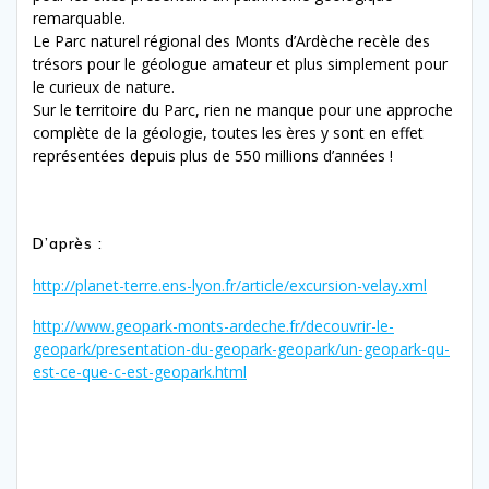
remarquable.
Le Parc naturel régional des Monts d’Ardèche recèle des
trésors pour le géologue amateur et plus simplement pour
le curieux de nature.
Sur le territoire du Parc, rien ne manque pour une approche
complète de la géologie, toutes les ères y sont en effet
représentées depuis plus de 550 millions d’années !
D’après :
http://planet-terre.ens-lyon.fr/article/excursion-velay.xml
http://www.geopark-monts-ardeche.fr/decouvrir-le-
geopark/presentation-du-geopark-geopark/un-geopark-qu-
est-ce-que-c-est-geopark.html