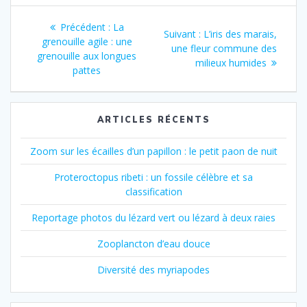
Navigation
Article
Précédent :
La
Article
Suivant :
L’iris des marais,
de
précédent
grenouille agile : une
suivant
une fleur commune des
:
grenouille aux longues
:
milieux humides
l’article
pattes
ARTICLES RÉCENTS
Zoom sur les écailles d’un papillon : le petit paon de nuit
Proteroctopus ribeti : un fossile célèbre et sa
classification
Reportage photos du lézard vert ou lézard à deux raies
Zooplancton d’eau douce
Diversité des myriapodes