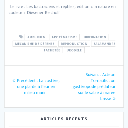
-Le livre : Les bactraciens et reptiles, édition « la nature en
couleur »-Diesener-Reicholf
AMPHIBIEN
APOCÉMATISME
HIBERNATION
MÉCANISME DE DÉFENSE
REPRODUCTION
SALAMANDRE
TACHETÉE
URODÈLE
Navigation
Article
Suivant :
Acteon
de
Article
suivant
Précédent :
La zostère,
Tornatilis : un
précédent
:
une plante à fleur en
gastéropode prédateur
l’article
:
milieu marin !
sur le sable à marée
basse
ARTICLES RÉCENTS