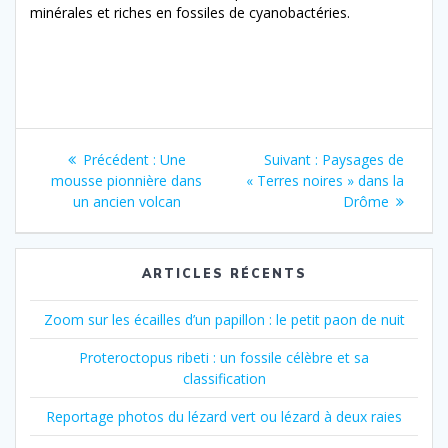
minérales et riches en fossiles de cyanobactéries.
Navigation
Article
Article
Précédent :
Une
Suivant :
Paysages de
de
précédent
suivant
mousse pionnière dans
« Terres noires » dans la
:
:
un ancien volcan
Drôme
l’article
ARTICLES RÉCENTS
Zoom sur les écailles d’un papillon : le petit paon de nuit
Proteroctopus ribeti : un fossile célèbre et sa
classification
Reportage photos du lézard vert ou lézard à deux raies