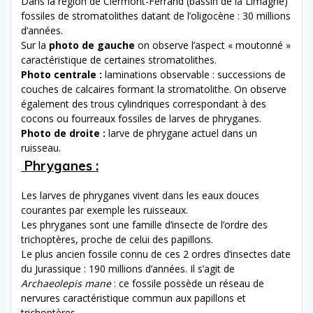
Dans la région de Clermont-Ferrand (bassin de la Limagne)
fossiles de stromatolithes datant de l’oligocène : 30 millions
d’années.
Sur la
photo de gauche
on observe l’aspect « moutonné »
caractéristique de certaines stromatolithes.
Photo centrale :
laminations observable : successions de
couches de calcaires formant la stromatolithe. On observe
également des trous cylindriques correspondant à des
cocons ou fourreaux fossiles de larves de phryganes.
Photo de droite :
larve de phrygane actuel dans un
ruisseau.
Phryganes :
Les larves de phryganes vivent dans les eaux douces
courantes par exemple les ruisseaux.
Les phryganes
sont une famille d’insecte de l’ordre des
trichoptères, proche de celui des papillons.
Le plus ancien fossile connu de ces 2 ordres d’insectes date
du Jurassique : 190 millions d’années. Il s’agit de
Archaeolepis mane
: ce fossile possède un réseau de
nervures caractéristique commun aux papillons et
trichoptères.