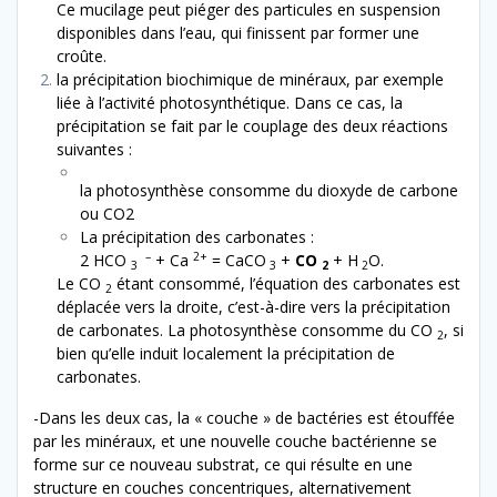
Ce mucilage peut piéger des particules en suspension
disponibles dans l’eau, qui finissent par former une
croûte.
la précipitation biochimique de minéraux, par exemple
liée à l’activité photosynthétique. Dans ce cas, la
précipitation se fait par le couplage des deux réactions
suivantes :
la photosynthèse consomme du dioxyde de carbone
ou CO2
La précipitation des carbonates :
–
2+
2 HCO
+ Ca
= CaCO
+
CO
+ H
O.
3
3
2
2
Le CO
étant consommé, l’équation des carbonates est
2
déplacée vers la droite, c’est-à-dire vers la précipitation
de carbonates. La photosynthèse consomme du CO
, si
2
bien qu’elle induit localement la précipitation de
carbonates.
-Dans les deux cas, la « couche » de bactéries est étouffée
par les minéraux, et une nouvelle couche bactérienne se
forme sur ce nouveau substrat, ce qui résulte en une
structure en couches concentriques, alternativement