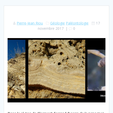
Pierre-Jean Riou
Géologie
Paléontologie
17
novembre 2017
|
0