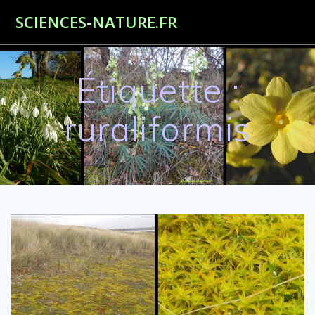
Passer
SCIENCES-NATURE.FR
au
contenu
Étiquette :
ruraliformis