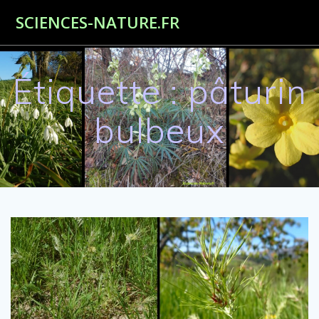
Passer
SCIENCES-NATURE.FR
au
contenu
Étiquette :
pâturin
bulbeux