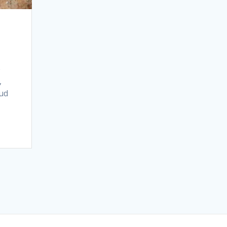
e
,
aud