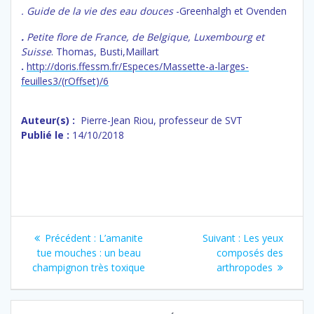
. Guide de la vie des eau douces
-Greenhalgh et Ovenden
.
Petite flore de France, de Belgique, Luxembourg et
Suisse
. Thomas, Busti,Maillart
.
http://doris.ffessm.fr/Especes/Massette-a-larges-
feuilles3/(rOffset)/6
Auteur(s) :
Pierre-Jean Riou, professeur de SVT
Publié le :
14/10/2018
Navigation
Article
Article
Précédent :
L’amanite
Suivant :
Les yeux
de
précédent
suivant
tue mouches : un beau
composés des
:
:
champignon très toxique
arthropodes
l’article