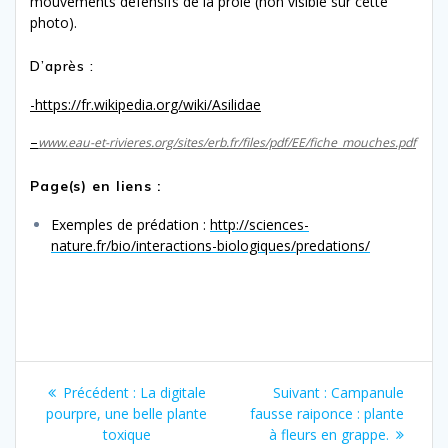
mouvements défensifs de la proie (non visible sur cette
photo).
D’après :
-https://fr.wikipedia.org/wiki/Asilidae
–
www.eau-et-rivieres.org/sites/erb.fr/files/pdf/EE/fiche_mouches.pdf
Page(s) en liens :
Exemples de prédation :
http://sciences-
nature.fr/bio/interactions-biologiques/predations/
Navigation
Article
Article
Précédent :
La digitale
Suivant :
Campanule
de
précédent
suivant
pourpre, une belle plante
fausse raiponce : plante
:
:
toxique
à fleurs en grappe.