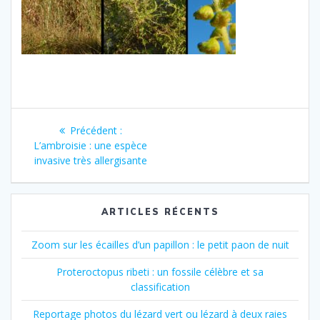
Navigation
Article
Précédent :
de
précédent
L’ambroisie : une espèce
:
invasive très allergisante
l’article
ARTICLES RÉCENTS
Zoom sur les écailles d’un papillon : le petit paon de nuit
Proteroctopus ribeti : un fossile célèbre et sa
classification
Reportage photos du lézard vert ou lézard à deux raies