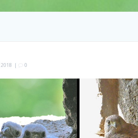
n 2018
|
0