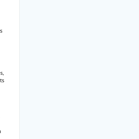
is
s,
ts
s
n