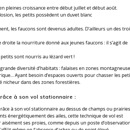
n pleines croissance entre début juillet et début août.
osion, les petits possèdent un duvet blanc
nt, les faucons sont devenus adultes. D’ailleurs un des tro
droite la nourriture donné aux jeunes faucons : il s’agit de
petits sont nourris au lézard vert !
 grande diversité d’habitats : falaises en zones montagneuse
ctrique… Ayant besoin d’espaces ouverts pour chasser les peti
vé nicheur dans des zones forestières.
râce à son vol stationnaire :
grâce à son vol stationnaire au dessus de champs ou prairie
ants énergétiquement des ailes, cette technique de vol est
er aisément ses proies, comme depuis un poste d’observatio
l’affût même en l’absence d’arbre ou de point élevé.