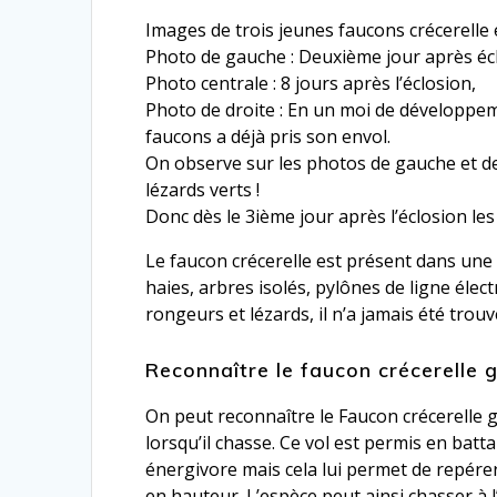
Images de trois jeunes faucons crécerelle e
Photo de gauche : Deuxième jour après écl
Photo centrale : 8 jours après l’éclosion,
Photo de droite : En un moi de développeme
faucons a déjà pris son envol.
On observe sur les photos de gauche et de 
lézards verts !
Donc dès le 3ième jour après l’éclosion les 
Le faucon crécerelle est présent dans une
haies, arbres isolés, pylônes de ligne éle
rongeurs et lézards, il n’a jamais été trou
Reconnaître le faucon crécerelle g
On peut reconnaître le Faucon crécerelle 
lorsqu’il chasse. Ce vol est permis en batt
énergivore mais cela lui permet de repér
en hauteur. L’espèce peut ainsi chasser à 