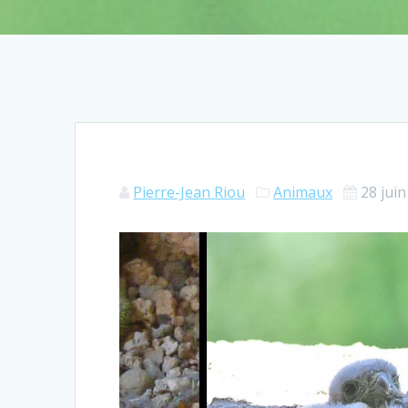
Pierre-Jean Riou
Animaux
28 jui