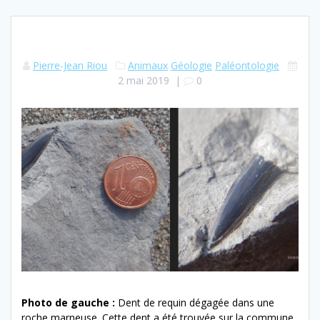
Pierre-Jean Riou
Animaux
Géologie
Paléontologie
2 mai 2019
|
0
Photo de gauche :
Dent de requin dégagée dans une
roche marneuse. Cette dent a été trouvée sur la commune