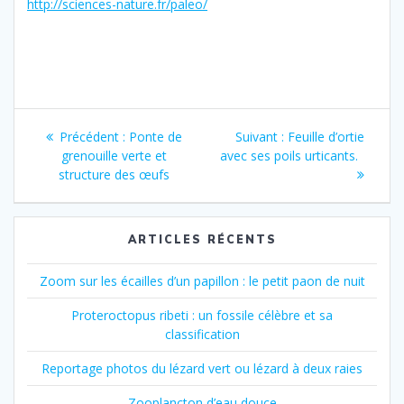
http://sciences-nature.fr/paleo/
Navigation
Article
Article
Précédent :
Ponte de
Suivant :
Feuille d’ortie
de
précédent
suivant
grenouille verte et
avec ses poils urticants.
:
:
structure des œufs
l’article
ARTICLES RÉCENTS
Zoom sur les écailles d’un papillon : le petit paon de nuit
Proteroctopus ribeti : un fossile célèbre et sa
classification
Reportage photos du lézard vert ou lézard à deux raies
Zooplancton d’eau douce