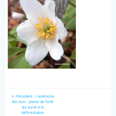
Navigation
Article
Précédent :
L’anémone
de
précédent
des bois : plante de forêt
:
qui survit à la
l’article
déforestation