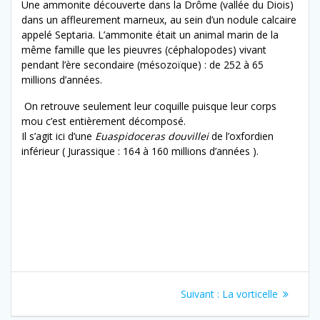
Une ammonite découverte dans la Drôme (vallée du Diois)
dans un affleurement marneux, au sein d’un nodule calcaire
appelé Septaria. L’ammonite était un animal marin de la
même famille que les pieuvres (céphalopodes) vivant
pendant l’ère secondaire (mésozoïque) : de 252 à 65
millions d’années.
On retrouve seulement leur coquille puisque leur corps
mou c’est entièrement décomposé.
Il s’agit ici d’une
Euaspidoceras douvillei
de l’oxfordien
inférieur ( Jurassique : 164 à 160 millions d’années ).
Navigation
Article
Suivant :
La vorticelle
de
suivant