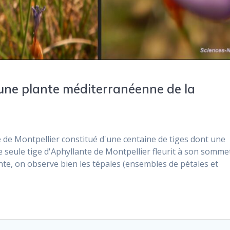
: une plante méditerranéenne de la
e de Montpellier constitué d'une centaine de tiges dont une
e seule tige d'Aphyllante de Montpellier fleurit à son sommet
ante, on observe bien les tépales (ensembles de pétales et