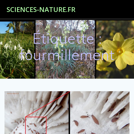
Passer
SCIENCES-NATURE.FR
au
contenu
Étiquette :
fourmillement