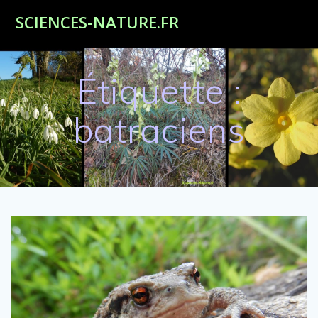
Passer
SCIENCES-NATURE.FR
au
contenu
Étiquette :
batraciens