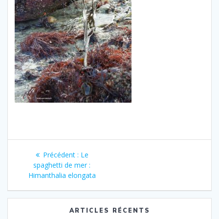
Navigation
Article
Précédent :
Le
de
précédent
spaghetti de mer :
:
Himanthalia elongata
l’article
ARTICLES RÉCENTS