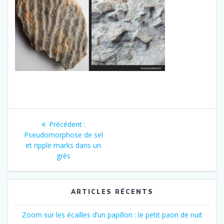
Navigation
Article
Précédent :
de
précédent
Pseudomorphose de sel
:
et ripple marks dans un
l’article
grès
ARTICLES RÉCENTS
Zoom sur les écailles d’un papillon : le petit paon de nuit