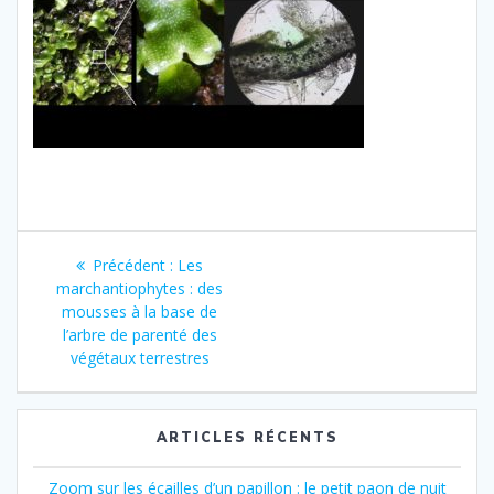
Navigation
Article
Précédent :
Les
de
précédent
marchantiophytes : des
:
mousses à la base de
l’article
l’arbre de parenté des
végétaux terrestres
ARTICLES RÉCENTS
Zoom sur les écailles d’un papillon : le petit paon de nuit