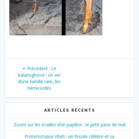
Navigation
Article
Précédent :
Le
de
précédent
balanoglosse : un ver
:
d’une famille rare, les
l’article
hémicordés
ARTICLES RÉCENTS
Zoom sur les écailles d’un papillon : le petit paon de nuit
Proteroctopus ribeti : un fossile célèbre et sa