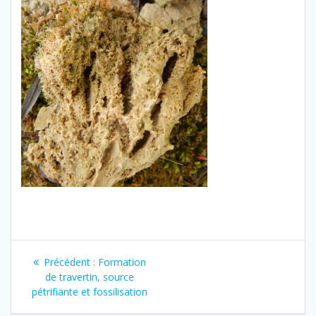
Navigation
Article
Précédent :
Formation
de
précédent
de travertin, source
:
pétrifiante et fossilisation
l’article