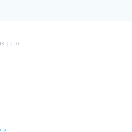
18
|
0
 la