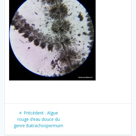
Navigation
Article
Précédent :
Algue
de
précédent
rouge d’eau douce du
:
genre Batrachospermum
l’article