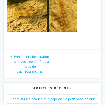
Navigation
Article
Précédent :
Respiration
de
précédent
des larves d’éphémères à
:
l’aide de
l’article
trachéobranchies
ARTICLES RÉCENTS
Zoom sur les écailles d’un papillon : le petit paon de nuit