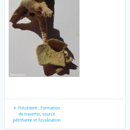
Navigation
Article
Précédent :
Formation
de
précédent
de travertin, source
:
pétrifiante et fossilisation
l’article