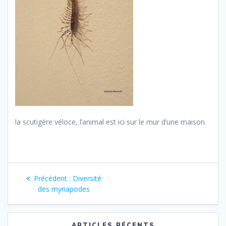
la scutigère véloce, l’animal est ici sur le mur d’une maison.
Navigation
Article
Précédent :
Diversité
de
précédent
des myriapodes
:
l’article
ARTICLES RÉCENTS