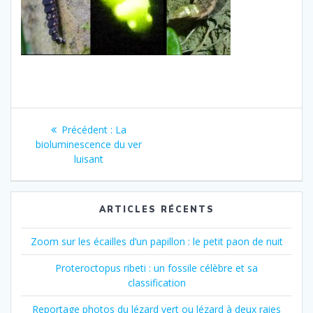
Navigation
Article
Précédent :
La
de
précédent
bioluminescence du ver
:
luisant
l’article
ARTICLES RÉCENTS
Zoom sur les écailles d’un papillon : le petit paon de nuit
Proteroctopus ribeti : un fossile célèbre et sa
classification
Reportage photos du lézard vert ou lézard à deux raies