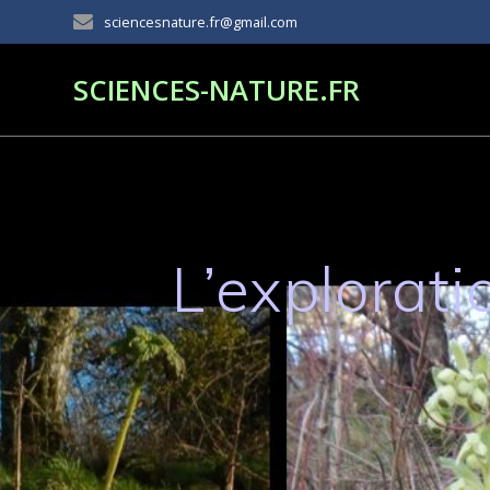
Passer
sciencesnature.fr@gmail.com
au
contenu
SCIENCES-NATURE.FR
L’explorati