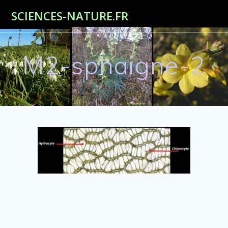
Passer
SCIENCES-NATURE.FR
au
contenu
M2-sphaigne-2