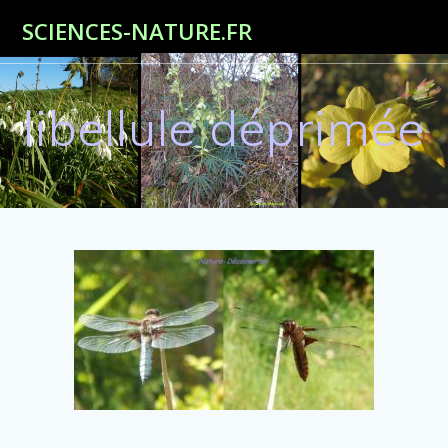
Passer
SCIENCES-NATURE.FR
au
contenu
libellule déprimée