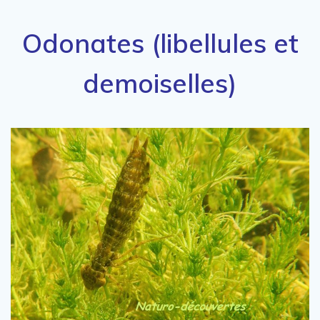
Odonates (libellules et
demoiselles)