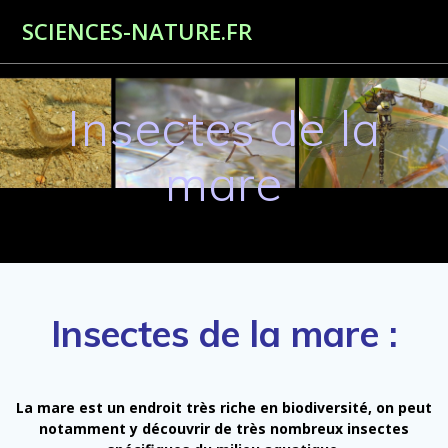
Passer
SCIENCES-NATURE.FR
au
contenu
Insectes de la
mare
Insectes de la mare :
La mare est un endroit très riche en biodiversité, on peut
notamment y découvrir de très nombreux insectes