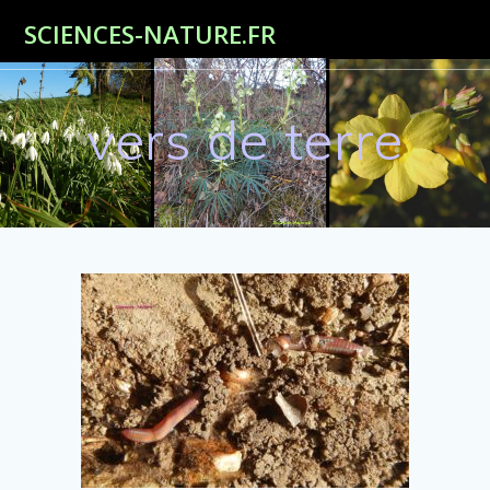
Passer
SCIENCES-NATURE.FR
au
contenu
vers de terre