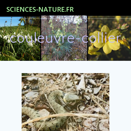
Passer
SCIENCES-NATURE.FR
au
contenu
couleuvre-collier