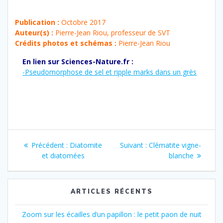
Publication :
Octobre 2017
Auteur(s) :
Pierre-Jean Riou, professeur de SVT
Crédits photos
et schémas :
Pierre-Jean Riou
En lien sur Sciences-Nature.fr :
-Pseudomorphose de sel et ripple marks dans un grès
Navigation
Article
Article
Précédent :
Diatomite
Suivant :
Clématite vigne-
de
précédent
suivant
et diatomées
blanche
:
:
l’article
ARTICLES RÉCENTS
Zoom sur les écailles d’un papillon : le petit paon de nuit